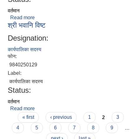
वर्तमान
Read more
about श्री सुजता प्रधान
श्री भवानि विष्ट
Designation:
कार्यपालिका सदस्य
फोन:
9840250129
Label:
कार्यपालिका सदस्य
Status:
वर्तमान
Read more
about श्री भवानि विष्ट
Pages
« first
‹ previous
1
2
3
4
5
6
7
8
9
…
next ›
last »