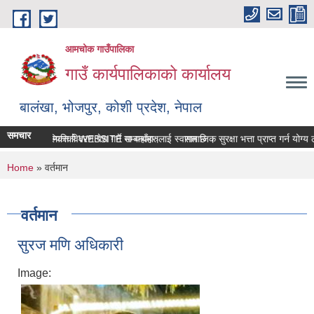
Skip to main content
आमचोक गाउँपालिका
गाउँ कार्यपालिकाको कार्यालय
बालंखा, भोजपुर, कोशी प्रदेश, नेपाल
समचार
चोक गउँपालिकाको WEBSITE मा यहाँहरुलाई स्वागत छ ।
सम्पत्ति विवरण पेश गर्ने सम्बन्धमा।
सामाजिक सुरक्षा भत्ता प्राप्‍त गर्न योग
You are here
Home
» वर्तमान
वर्तमान
सुरज मणि अधिकारी
Image: