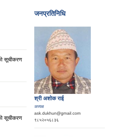
जनप्रतिनिधि
हीको सूचीकरण
श्री अशोक राई
अध्यक्ष
ask.dukhun@gmail.com
हीको सूचीकरण
९८५२०५६८३६