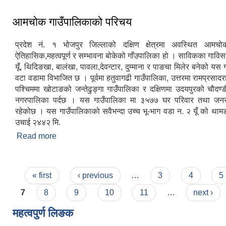
आमचोक गाउँपालिकाको परिचय
प्रदेश नं. १ भोजपुर जिल्लाको दक्षिण क्षेत्रमा अवस्थित आमचो
ऐतिहासिक,महत्वपूर्ण र सम्भावना बोकेको गाँउपालिका हो । साविकका गाविसह
यूँ, थिदिङखा, बालंखा, पावला,देवन्टार, दुम्माना र पाङचा मिलेर बनेको यस
वटा वडामा विभाजित छ । पूर्वमा हतुवागढी गाउँपालिका, उत्तरमा रामप्रसादर
पश्चिममा खोटाङको जन्तेढुङ्गा गाउँपालिका र दक्षिणमा उदयपुरको चौदण्
नगरपालिका पर्दछ । यस गाउँपालिका मा ३५७७ घर परिवार तथा जन
रहेकोछ । यस गाउँपालिकाको सवैभन्दा उच्च भू-भाग वडा न‌. २ यूँ को थाम
उचाई २४४२ मि.
Read more
about आमचोक गाउँपालिकाको परिचय
Pages
« first
‹ previous
…
3
4
5
7
8
9
10
11
…
next ›
महत्वपुर्ण लि‌‌ङक