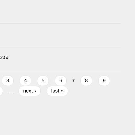
 २०७४
3
4
5
6
8
9
7
next ›
last »
…