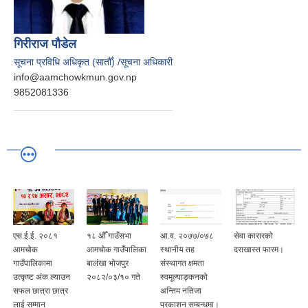
गिरीराज पौडेल
सूचना प्रविधि अधिकृत (सातौँ) /सूचना अधिकारी
info@aamchowkmun.gov.np
9852081336
एस.ई.ई. २०८१
१८ औँ गाउँसभा
आ.व. २०७७/०७८
सेवा कारारको
आमचोक
आमचोक गाउँपालिका
स्थानीय तह
दराखास्त फारम।
गाउँपालिकामा
बालंखा भोजपुर
संस्थागत क्षमता
उत्कृष्ट अंक ल्याउन
२०८२/०३/१० गते
स्वमूल्याङ्कनको
सफल छात्रा छात्र
अन्तिम नतिजा
लाई सम्मान
प्रकाशन सम्बन्धमा।