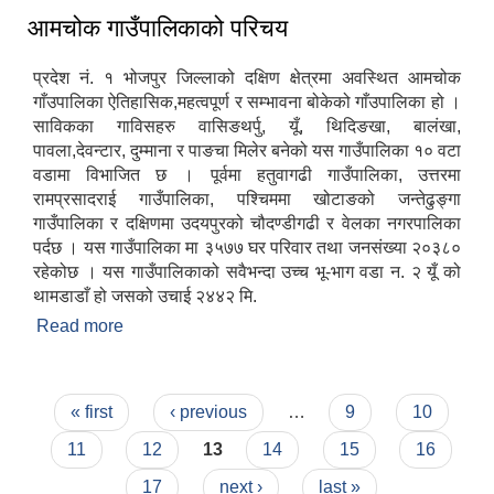
आमचोक गाउँपालिकाको परिचय
प्रदेश नं. १ भोजपुर जिल्लाको दक्षिण क्षेत्रमा अवस्थित आमचोक
गाँउपालिका ऐतिहासिक,महत्वपूर्ण र सम्भावना बोकेको गाँउपालिका हो ।
साविकका गाविसहरु वासिङथर्पु, यूँ, थिदिङखा, बालंखा,
पावला,देवन्टार, दुम्माना र पाङचा मिलेर बनेको यस गाउँपालिका १० वटा
वडामा विभाजित छ । पूर्वमा हतुवागढी गाउँपालिका, उत्तरमा
रामप्रसादराई गाउँपालिका, पश्चिममा खोटाङको जन्तेढुङ्गा
गाउँपालिका र दक्षिणमा उदयपुरको चौदण्डीगढी र वेलका नगरपालिका
पर्दछ । यस गाउँपालिका मा ३५७७ घर परिवार तथा जनसंख्या २०३८०
रहेकोछ । यस गाउँपालिकाको सवैभन्दा उच्च भू-भाग वडा न‌. २ यूँ को
थामडाडाँ हो जसको उचाई २४४२ मि.
Read more
about आमचोक गाउँपालिकाको परिचय
Pages
« first
‹ previous
…
9
10
11
12
13
14
15
16
17
next ›
last »