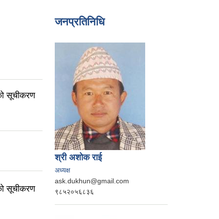
जनप्रतिनिधि
हीको सूचीकरण
श्री अशोक राई
अध्यक्ष
ask.dukhun@gmail.com
हीको सूचीकरण
९८५२०५६८३६