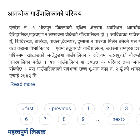
आमचोक गाउँपालिकाको परिचय
प्रदेश नं. १ भोजपुर जिल्लाको दक्षिण क्षेत्रमा अवस्थित आमचो
ऐतिहासिक,महत्वपूर्ण र सम्भावना बोकेको गाँउपालिका हो । साविकका गाविसह
यूँ, थिदिङखा, बालंखा, पावला,देवन्टार, दुम्माना र पाङचा मिलेर बनेको यस
वटा वडामा विभाजित छ । पूर्वमा हतुवागढी गाउँपालिका, उत्तरमा रामप्रसादर
पश्चिममा खोटाङको जन्तेढुङ्गा गाउँपालिका र दक्षिणमा उदयपुरको चौदण्
नगरपालिका पर्दछ । यस गाउँपालिका मा ३५७७ घर परिवार तथा जन
रहेकोछ । यस गाउँपालिकाको सवैभन्दा उच्च भू-भाग वडा न‌. २ यूँ को थाम
उचाई २४४२ मि.
Read more
about आमचोक गाउँपालिकाको परिचय
Pages
« first
‹ previous
1
2
3
6
7
8
9
…
next ›
महत्वपुर्ण लि‌‌ङक