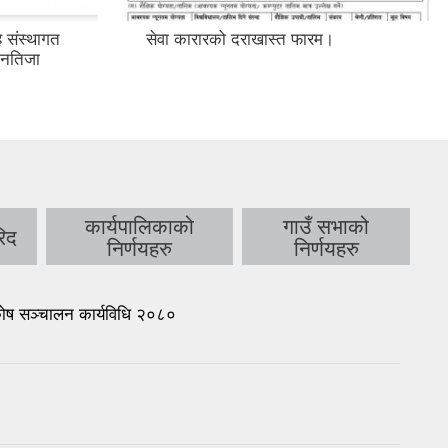
 संस्थागत
सेवा कारारको दराखास्त फारम।
म नतिजा
कार्यपालिकाको
गाउँ सभाको
िद
निर्णयहरु
निर्णयहरु
कोष सञ्चालन कार्यविधि २०८०