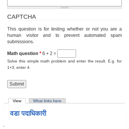
CAPTCHA
This question is for testing whether or not you are a
human visitor and to prevent automated spam
submissions.
Math question
*
6 + 2 =
Solve this simple math problem and enter the result. E.g. for
1+3, enter 4.
Primary tabs
View
(active tab)
What links here
वडा पदाधिकारी
-