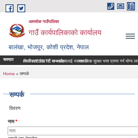
Skip to main content
आमचोक गाउँपालिका
गाउँ कार्यपालिकाको कार्यालय
बालंखा, भोजपुर, कोशी प्रदेश, नेपाल
समचार
ोक गउँपालिकाको WEBSITE मा यहाँहरुलाई स्वागत छ ।
सम्पत्ति विवरण पेश गर्ने सम्बन्धमा।
सामाजिक सुरक्षा भत्ता प्राप्‍त गर्न योग्
You are here
Home
» सम्पर्क
सम्पर्क
विवरण
नाम
*