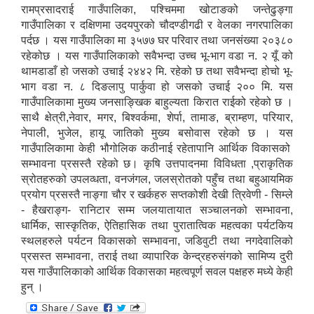
रामप्रसादराई गाउँपालिका, पश्चिममा खोटाङको जन्तेढुङ्गा
गाउँपालिका र दक्षिणमा उदयपुरको चौदण्डीगढी र वेलका नगरपालिका
पर्दछ । यस गाउँपालिका मा ३५७७ घर परिवार तथा जनसंख्या २०३८०
रहेकोछ । यस गाउँपालिकाको सवैभन्दा उच्च भू-भाग वडा न‌. २ यूँ को
थामडाडाँ हो जसको उचाई २४४२ मि. रहेको छ तथा सवैभन्दा होचो भू-
भाग वडा न‌. ८ दिङलापु पार्कुवा हो जसको उचाई २०० मि. यस
गाउँपालिकामा मुख्य जनसाङ्खिक बाहुल्यता किरात राईको रहेको छ ।
साथै क्षेत्री,नेवार, मगर, बिश्वर्कमा, शेर्पा, तामाङ, ब्राम्हण, परियार,
नेपाली, भुजेल, हायू जातिको मुख्य बसोवास रहेको छ । यस
गाउँपालिकामा केही भौगोलिक कठीनाई रहेतापानि आर्थिक विकासको
सम्भावना प्रसस्तै रहेको छ। कृषि उत्तपादनमा विविधता ,प्राकृतिक
स्रोतहरुको उपलव्धता, वनजंगल, जलस्रोतको पहुँच तथा बहुआयमिक
प्रयोग प्रसस्तै नाङ्गा चौर र खर्कहरु सप्तकोशी देखी त्रिवेणी - सिम्ले
- हैखराङ्ग- रानिटार सम्म जलयातायात सञ्‍चालनको सम्भावना,
धार्मिक, सास्कृतिक, ऐतिहासिक तथा पुरातात्विक महत्वका पर्यटकिय
स्थलहरुले पर्यटन विकासको सम्भावना, जडिवुटी तथा नगदेवालिको
प्रसस्त सम्भावना, तराई तथा व्यापारिक केन्द्रहरुसंगको सामिप्य दुरी
यस गाउँपालिकाको आर्थिक विकासका महत्वपूर्ण सवल पक्षहरु मध्ये केही
हुन् ।