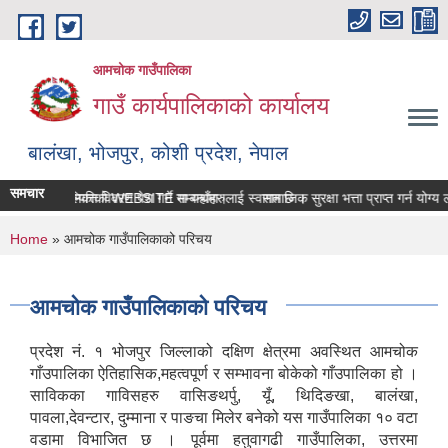
Skip to main content
आमचोक गाउँपालिका
गाउँ कार्यपालिकाको कार्यालय
बालंखा, भोजपुर, कोशी प्रदेश, नेपाल
समचार
मचोक गउँपालिकाको WEBSITE मा यहाँहरुलाई स्वागत छ ।
सम्पत्ति विवरण पेश गर्ने सम्बन्धमा।
सामाजिक सुरक्षा भत्ता प्राप्‍त गर्न यो
You are here
Home
» आमचोक गाउँपालिकाको परिचय
आमचोक गाउँपालिकाको परिचय
प्रदेश नं. १ भोजपुर जिल्लाको दक्षिण क्षेत्रमा अवस्थित आमचोक
गाँउपालिका ऐतिहासिक,महत्वपूर्ण र सम्भावना बोकेको गाँउपालिका हो ।
साविकका गाविसहरु वासिङथर्पु, यूँ, थिदिङखा, बालंखा,
पावला,देवन्टार, दुम्माना र पाङचा मिलेर बनेको यस गाउँपालिका १० वटा
वडामा विभाजित छ । पूर्वमा हतुवागढी गाउँपालिका, उत्तरमा