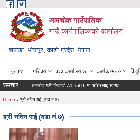
Skip to main content
आमचोक गाउँपालिका
गाउँ कार्यपालिकाको कार्यालय
बालंखा, भोजपुर, कोशी प्रदेश, नेपाल
गृहपृष्ठ
परिचय
वडा कार्यालयहरु
कार्यक्रमहरु
विद्
समचार
आमचोक गउँपालिकाको WEBSITE मा यहाँहरुलाई स्वागत छ ।
You are here
Home
» श्री नविन राई (वडा नं.७)
श्री नविन राई (वडा नं.७)