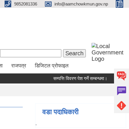
9852081336
info@aamchowkmun.gov.np
Search form
Search
ना
राजपत्र
डिजिटल प्रोफाइल
सम्पत्ति विवरण पेश गर्ने सम्बन्धमा।
सामाजिक स
वडा पदाधिकारी
-