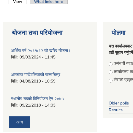
Primary tabs
View
(active tab)
What links here
योजना तथा परियोजना
पोलमा
यस कार्यालयवाट 
आर्थिक वर्ष २०८१/८२ को खरिद योजना।
वढी सुधार गर्नुपर्
मिति:
09/03/2024 - 11:45
Choices
कर्मचारी व्यव
कार्याललय व्
आमचोक गाउँपालिकाको पाश्चचित्र
सेवाको प्रकृत
मिति:
04/08/2019 - 10:59
स्थानीय तहको विनियोजन ऐन २०७५
Older polls
मिति:
09/21/2018 - 14:03
Results
अन्य