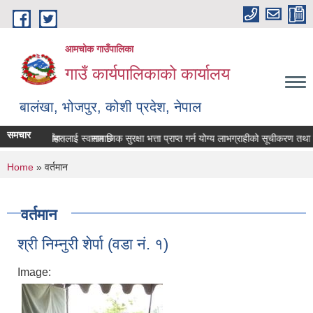
Skip to main content
आमचोक गाउँपालिका
गाउँ कार्यपालिकाको कार्यालय
बालंखा, भोजपुर, कोशी प्रदेश, नेपाल
समचार
E मा यहाँहरुलाई स्वागत छ ।
श गर्ने सम्बन्धमा।
सामाजिक सुरक्षा भत्ता प्राप्‍त गर्न योग्य लाभग्राहीको सूचीकरण तथा 
You are here
Home
» वर्तमान
वर्तमान
श्री निम्नुरी शेर्पा (वडा नं. १)
Image: