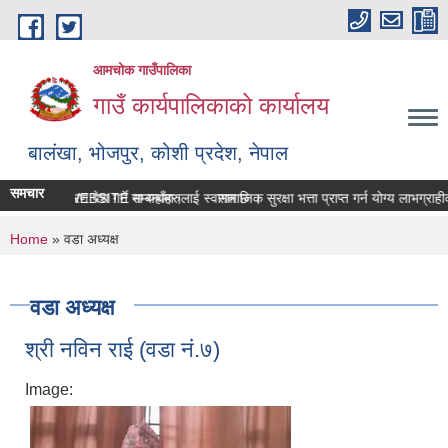
Skip to main content
आमचोक गाउँपालिका
गाउँ कार्यपालिकाको कार्यालय
बालंखा, भोजपुर, कोशी प्रदेश, नेपाल
समचार
ालिकाको WEBSITE मा यहाँहरुलाई स्वागत छ ।
सम्पत्ति विवरण पेश गर्ने सम्बन्धमा।
सामाजिक सुरक्षा भत्ता प्राप्‍त गर्न योग्य लाभग्राह
You are here
Home
» वडा अध्यक्ष
वडा अध्यक्ष
श्री नविन राई (वडा नं.७)
Image: