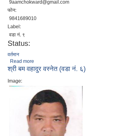
9aamchokward@gmail.com
फोन:
9841689010
Label:
वडा नं. ९
Status:
वर्तमान
Read more
about श्री रोशन मगर (वडा नं. ९)
श्री बम वहादुर वस्नेत (वडा नं. ६)
Image: