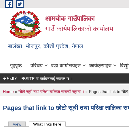
Skip to main content
आमचोक गाउँपालिका
गाउँ कार्यपालिकाको कार्यालय
बालंखा, भोजपुर, कोशी प्रदेश, नेपाल
गृहपृष्ठ
परिचय
वडा कार्यालयहरु
कार्यक्रमहरु
विद्
समचार
लिकाको WEBSITE मा यहाँहरुलाई स्वागत छ ।
You are here
Home
»
छोटो सूची तथा परिक्षा तालिका सम्बन्धी सूचना ।
» Pages that link to छोटो सू
Pages that link to छोटो सूची तथा परिक्षा तालिका सम्
Primary tabs
View
What links here
(active tab)