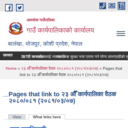
Skip to main content
आमचोक गाउँपालिका
गाउँ कार्यपालिकाको कार्यालय
बालंखा, भोजपुर, कोशी प्रदेश, नेपाल
समचार
िकाको WEBSITE मा यहाँहरुलाई स्वागत छ ।
म्पत्ति विवरण पेश गर्ने सम्बन्धमा।
सामाजिक सुरक्षा भत्ता प्राप्‍त गर्न योग्य लाभग्राही
You are here
Home
»
२३ औँ कार्यपालिका वैठक २०८०/०८१ (२०८१/०३/०७)
» Pages that
link to २३ औँ कार्यपालिका वैठक २०८०/०८१ (२०८१/०३/०७)
Pages that link to २३ औँ कार्यपालिका वैठक
२०८०/०८१ (२०८१/०३/०७)
Primary tabs
View
What links here
(active tab)