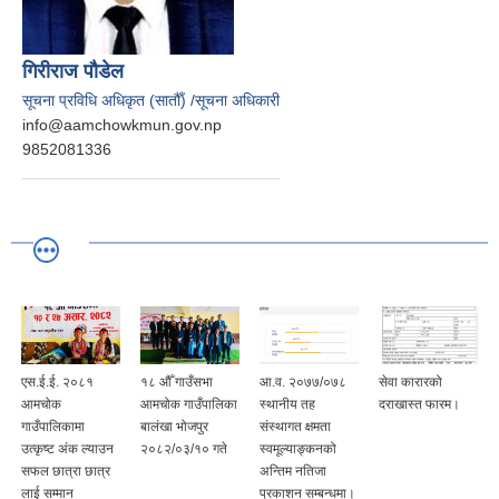
गिरीराज पौडेल
सूचना प्रविधि अधिकृत (सातौँ) /सूचना अधिकारी
info@aamchowkmun.gov.np
9852081336
एस.ई.ई. २०८१
१८ औँ गाउँसभा
आ.व. २०७७/०७८
सेवा कारारको
आमचोक
आमचोक गाउँपालिका
स्थानीय तह
दराखास्त फारम।
गाउँपालिकामा
बालंखा भोजपुर
संस्थागत क्षमता
उत्कृष्ट अंक ल्याउन
२०८२/०३/१० गते
स्वमूल्याङ्कनको
सफल छात्रा छात्र
अन्तिम नतिजा
लाई सम्मान
प्रकाशन सम्बन्धमा।