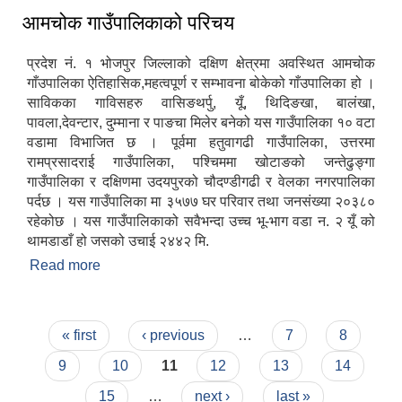
आमचोक गाउँपालिकाको परिचय
प्रदेश नं. १ भोजपुर जिल्लाको दक्षिण क्षेत्रमा अवस्थित आमचोक
गाँउपालिका ऐतिहासिक,महत्वपूर्ण र सम्भावना बोकेको गाँउपालिका हो ।
साविकका गाविसहरु वासिङथर्पु, यूँ, थिदिङखा, बालंखा,
पावला,देवन्टार, दुम्माना र पाङचा मिलेर बनेको यस गाउँपालिका १० वटा
वडामा विभाजित छ । पूर्वमा हतुवागढी गाउँपालिका, उत्तरमा
रामप्रसादराई गाउँपालिका, पश्चिममा खोटाङको जन्तेढुङ्गा
गाउँपालिका र दक्षिणमा उदयपुरको चौदण्डीगढी र वेलका नगरपालिका
पर्दछ । यस गाउँपालिका मा ३५७७ घर परिवार तथा जनसंख्या २०३८०
रहेकोछ । यस गाउँपालिकाको सवैभन्दा उच्च भू-भाग वडा न‌. २ यूँ को
थामडाडाँ हो जसको उचाई २४४२ मि.
Read more
about आमचोक गाउँपालिकाको परिचय
Pages
« first
‹ previous
…
7
8
9
10
11
12
13
14
15
…
next ›
last »