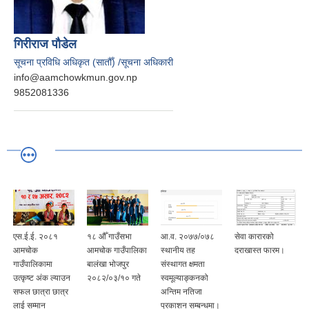
गिरीराज पौडेल
सूचना प्रविधि अधिकृत (सातौँ) /सूचना अधिकारी
info@aamchowkmun.gov.np
9852081336
एस.ई.ई. २०८१
१८ औँ गाउँसभा
आ.व. २०७७/०७८
सेवा कारारको
आमचोक
आमचोक गाउँपालिका
स्थानीय तह
दराखास्त फारम।
गाउँपालिकामा
बालंखा भोजपुर
संस्थागत क्षमता
उत्कृष्ट अंक ल्याउन
२०८२/०३/१० गते
स्वमूल्याङ्कनको
सफल छात्रा छात्र
अन्तिम नतिजा
लाई सम्मान
प्रकाशन सम्बन्धमा।