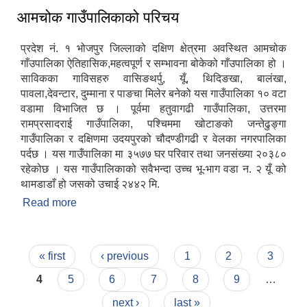
आमचोक गाउँपालिकाको परिचय
प्रदेश नं. १ भोजपुर जिल्लाको दक्षिण क्षेत्रमा अवस्थित आमचोक
गाँउपालिका ऐतिहासिक,महत्वपूर्ण र सम्भावना बोकेको गाँउपालिका हो ।
साविकका गाविसहरु वासिङथर्पु, यूँ, थिदिङखा, बालंखा,
पावला,देवन्टार, दुम्माना र पाङचा मिलेर बनेको यस गाउँपालिका १० वटा
वडामा विभाजित छ । पूर्वमा हतुवागढी गाउँपालिका, उत्तरमा
रामप्रसादराई गाउँपालिका, पश्चिममा खोटाङको जन्तेढुङ्गा
गाउँपालिका र दक्षिणमा उदयपुरको चौदण्डीगढी र वेलका नगरपालिका
पर्दछ । यस गाउँपालिका मा ३५७७ घर परिवार तथा जनसंख्या २०३८०
रहेकोछ । यस गाउँपालिकाको सवैभन्दा उच्च भू-भाग वडा न‌. २ यूँ को
थामडाडाँ हो जसको उचाई २४४२ मि.
Read more
about आमचोक गाउँपालिकाको परिचय
Pages
« first
‹ previous
1
2
3
4
5
6
7
8
9
…
next ›
last »