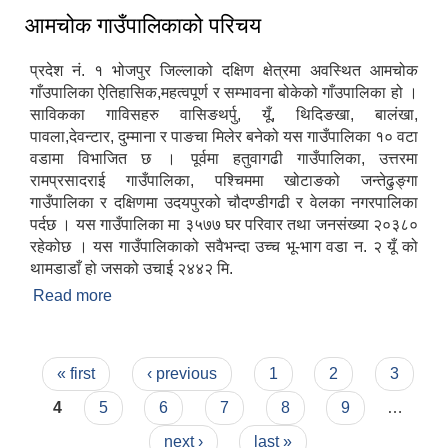
आमचोक गाउँपालिकाको परिचय
प्रदेश नं. १ भोजपुर जिल्लाको दक्षिण क्षेत्रमा अवस्थित आमचोक
गाँउपालिका ऐतिहासिक,महत्वपूर्ण र सम्भावना बोकेको गाँउपालिका हो ।
साविकका गाविसहरु वासिङथर्पु, यूँ, थिदिङखा, बालंखा,
पावला,देवन्टार, दुम्माना र पाङचा मिलेर बनेको यस गाउँपालिका १० वटा
वडामा विभाजित छ । पूर्वमा हतुवागढी गाउँपालिका, उत्तरमा
रामप्रसादराई गाउँपालिका, पश्चिममा खोटाङको जन्तेढुङ्गा
गाउँपालिका र दक्षिणमा उदयपुरको चौदण्डीगढी र वेलका नगरपालिका
पर्दछ । यस गाउँपालिका मा ३५७७ घर परिवार तथा जनसंख्या २०३८०
रहेकोछ । यस गाउँपालिकाको सवैभन्दा उच्च भू-भाग वडा न‌. २ यूँ को
थामडाडाँ हो जसको उचाई २४४२ मि.
Read more
about आमचोक गाउँपालिकाको परिचय
Pages
« first
‹ previous
1
2
3
4
5
6
7
8
9
…
next ›
last »