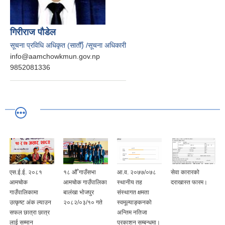
गिरीराज पौडेल
सूचना प्रविधि अधिकृत (सातौँ) /सूचना अधिकारी
info@aamchowkmun.gov.np
9852081336
एस.ई.ई. २०८१
१८ औँ गाउँसभा
आ.व. २०७७/०७८
सेवा कारारको
आमचोक
आमचोक गाउँपालिका
स्थानीय तह
दराखास्त फारम।
गाउँपालिकामा
बालंखा भोजपुर
संस्थागत क्षमता
उत्कृष्ट अंक ल्याउन
२०८२/०३/१० गते
स्वमूल्याङ्कनको
सफल छात्रा छात्र
अन्तिम नतिजा
लाई सम्मान
प्रकाशन सम्बन्धमा।