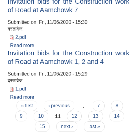
Invitation bids for the Construction work
of Road at Aamchowk 5, 8 and 9
of Road at Aamchowk 7
Submitted on:
Fri, 11/06/2020 - 15:30
दस्तावेज:
2.pdf
Read more
about Invitation bids for the Construction work
Invitation bids for the Construction work
of Road at Aamchowk 7
of Road at Aamchowk 1, 2 and 4
Submitted on:
Fri, 11/06/2020 - 15:29
दस्तावेज:
1.pdf
Read more
about Invitation bids for the Construction work
Pages
of Road at Aamchowk 1, 2 and 4
« first
‹ previous
…
7
8
9
10
11
12
13
14
15
next ›
last »