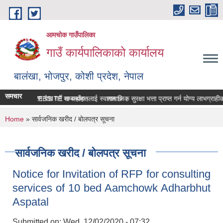
Skip to main content
आमचोक गाउँपालिका
गाउँ कार्यपालिकाको कार्यालय
बालंखा, भोजपुर, कोशी प्रदेश, नेपाल
समचार
पालिकाको WEBSITE मा यहाँहरुलाई स्वागत छ ।
सम्पत्ति विवरण पेश गर्ने सम्बन्धमा।
सामाजिक सुरक्षा भत्ता प्राप्‍त गर्न योग्य लाभग्र
You are here
Home
» सार्वजनिक खरीद / बोलपत्र सूचना
सार्वजनिक खरीद / बोलपत्र सूचना
Notice for Invitation of RFP for consulting
services of 10 bed Aamchowk Adharbhut
Aspatal
Submitted on:
Wed, 12/02/2020 - 07:32