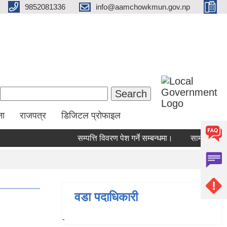
9852081336
info@aamchowkmun.gov.np
Search form
Search
ना
राजपत्र
डिजिटल प्रोफाइल
सम्पत्ति विवरण पेश गर्ने सम्बन्धमा।
सामाजिक सुरक्षा
वडा पदाधिकारी
-