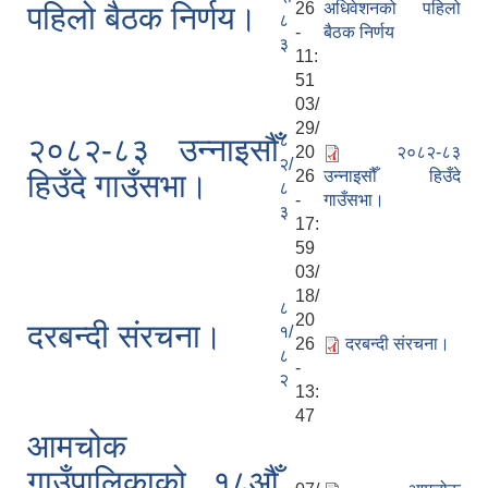
26
अधिवेशनको पहिलो
पहिलो बैठक निर्णय।
८
-
बैठक निर्णय
३
11:
51
03/
29/
८
२०८२-८३ उन्नाइसौँ
20
२०८२-८३
२/
26
उन्नाइसौँ हिउँदे
हिउँदे गाउँसभा।
८
-
गाउँसभा।
३
17:
59
03/
18/
८
20
दरबन्दी संरचना।
१/
26
दरबन्दी संरचना।
८
-
२
13:
47
आमचोक
गाउँपालिकाको १८औँ