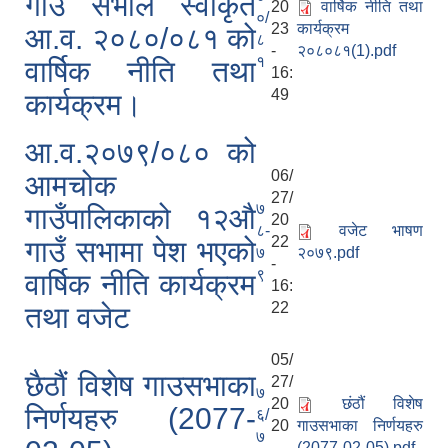
गाउँ सभाले स्वीकृत
20
वार्षिक नीति तथा
०/
23
कार्यक्रम
आ.व. २०८०/०८१ को
८
-
२०८०८१(1).pdf
१
वार्षिक नीति तथा
16:
49
कार्यक्रम।
आ.व.२०७९/०८० को
06/
आमचोक
27/
७
गाउँपालिकाको १२औ
20
८-
वजेट भाषण
22
गाउँ सभामा पेश भएको
७
२०७९.pdf
-
९
वार्षिक नीति कार्यक्रम
16:
22
तथा वजेट
05/
छैठौं विशेष गाउसभाका
27/
७
20
छंठौं विशेष
निर्णयहरु (2077-
६/
20
गाउसभाका निर्णयहरु
७
-
(2077-02-05).pdf