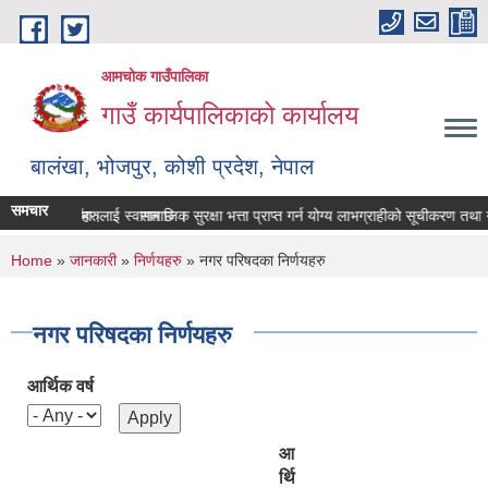
Skip to main content
आमचोक गाउँपालिका
गाउँ कार्यपालिकाको कार्यालय
बालंखा, भोजपुर, कोशी प्रदेश, नेपाल
समचार
TE मा यहाँहरुलाई स्वागत छ ।
श गर्ने सम्बन्धमा।
सामाजिक सुरक्षा भत्ता प्राप्‍त गर्न योग्य लाभग्राहीको सूचीकरण तथा 
You are here
Home
»
जानकारी
»
निर्णयहरु
» नगर परिषदका निर्णयहरु
नगर परिषदका निर्णयहरु
आर्थिक वर्ष
आ
र्थि