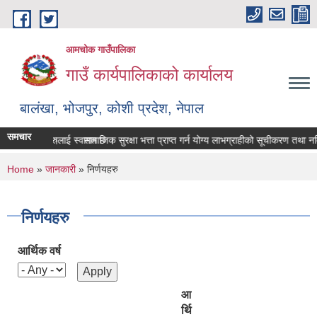
Skip to main content
आमचोक गाउँपालिका
गाउँ कार्यपालिकाको कार्यालय
बालंखा, भोजपुर, कोशी प्रदेश, नेपाल
समचार
 मा यहाँहरुलाई स्वागत छ ।
गर्ने सम्बन्धमा।
सामाजिक सुरक्षा भत्ता प्राप्‍त गर्न योग्य लाभग्राहीको सूचीकरण तथा न
You are here
Home
»
जानकारी
» निर्णयहरु
निर्णयहरु
आर्थिक वर्ष
आ
र्थि