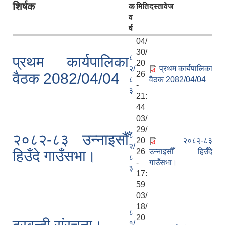
शिर्षक
क
मिति
दस्तावेज
व
र्ष
04/
30/
८
प्रथम कार्यपालिका
20
२/
प्रथम कार्यपालिका
26
वैठक 2082/04/04
८
वैठक 2082/04/04
-
३
21:
44
03/
29/
८
२०८२-८३ उन्नाइसौँ
20
२०८२-८३
२/
26
उन्नाइसौँ हिउँदे
हिउँदे गाउँसभा।
८
-
गाउँसभा।
३
17:
59
03/
18/
८
20
१/