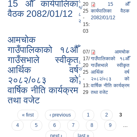
८
15 औँ कार्यपालिका
20
15 औँ
१/
25
कार्यपालिका वैठक
वैठक 2082/01/12
८
-
2082/01/12
२
15:
03
आमचोक
गाउँपालिकाको १८औँ
07/
आमचोक
गाउँसभाले स्वीकृत
17/
गाउँपालिकाको १८औँ
८
20
गाउँसभाले स्वीकृत
आर्थिक वर्ष
२/
25
आर्थिक वर्ष
८
२०८२/०८३ को
-
२०८२/०८३ को
३
13:
वार्षिक नीति कार्यक्रम
वार्षिक नीति कार्यक्रम
29
तथा वजेट
तथा वजेट
Pages
« first
‹ previous
1
2
3
4
5
6
7
8
9
…
next ›
last »