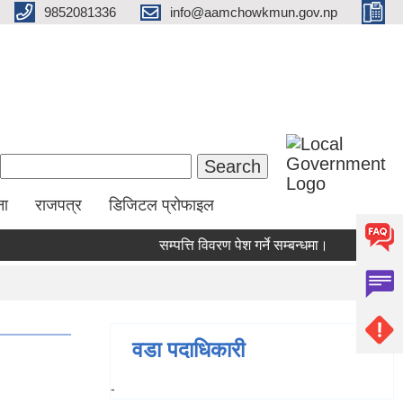
9852081336
info@aamchowkmun.gov.np
Search form
Search
ना
राजपत्र
डिजिटल प्रोफाइल
सम्पत्ति विवरण पेश गर्ने सम्बन्धमा।
सामाजिक सुर
वडा पदाधिकारी
-