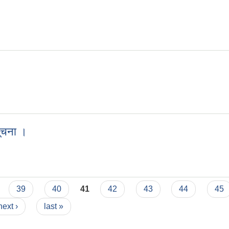
 of Road at Aamchowk 1, 2 and 4
सूचना ।
धी सूचना ।
39
40
41
42
43
44
45
next ›
last »