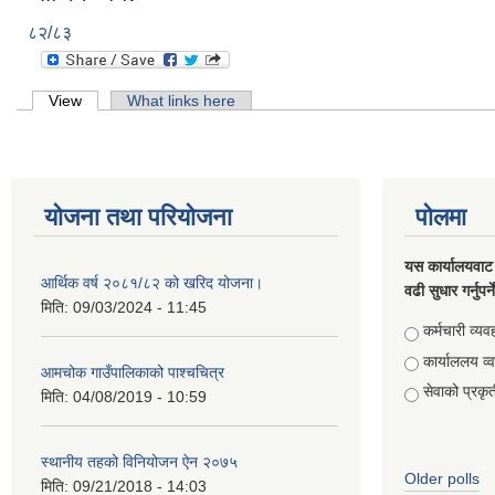
८२/८३
Primary tabs
View
(active tab)
What links here
योजना तथा परियोजना
पोलमा
यस कार्यालयवाट 
आर्थिक वर्ष २०८१/८२ को खरिद योजना।
वढी सुधार गर्नुपर्
मिति:
09/03/2024 - 11:45
Choices
कर्मचारी व्यव
कार्याललय व्
आमचोक गाउँपालिकाको पाश्चचित्र
सेवाको प्रकृत
मिति:
04/08/2019 - 10:59
स्थानीय तहको विनियोजन ऐन २०७५
Older polls
मिति:
09/21/2018 - 14:03