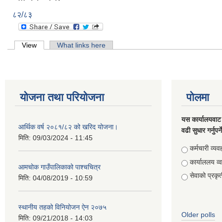
८२/८३
Primary tabs
View
(active tab)
What links here
योजना तथा परियोजना
पोलमा
यस कार्यालयवाट 
आर्थिक वर्ष २०८१/८२ को खरिद योजना।
वढी सुधार गर्नुपर्
मिति:
09/03/2024 - 11:45
Choices
कर्मचारी व्यव
कार्याललय व्
आमचोक गाउँपालिकाको पाश्चचित्र
सेवाको प्रकृत
मिति:
04/08/2019 - 10:59
स्थानीय तहको विनियोजन ऐन २०७५
Older polls
मिति:
09/21/2018 - 14:03