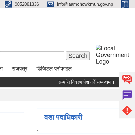
9852081336
info@aamchowkmun.gov.np
Search form
Search
ना
राजपत्र
डिजिटल प्रोफाइल
सम्पत्ति विवरण पेश गर्ने सम्बन्धमा।
सामाजिक स
वडा पदाधिकारी
-