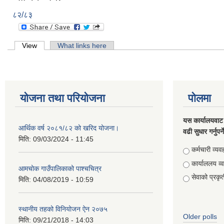
८२/८३
Primary tabs
View
(active tab)
What links here
योजना तथा परियोजना
पोलमा
यस कार्यालयवाट 
आर्थिक वर्ष २०८१/८२ को खरिद योजना।
वढी सुधार गर्नुपर्
मिति:
09/03/2024 - 11:45
Choices
कर्मचारी व्यव
कार्याललय व्
आमचोक गाउँपालिकाको पाश्चचित्र
सेवाको प्रकृत
मिति:
04/08/2019 - 10:59
स्थानीय तहको विनियोजन ऐन २०७५
Older polls
मिति:
09/21/2018 - 14:03