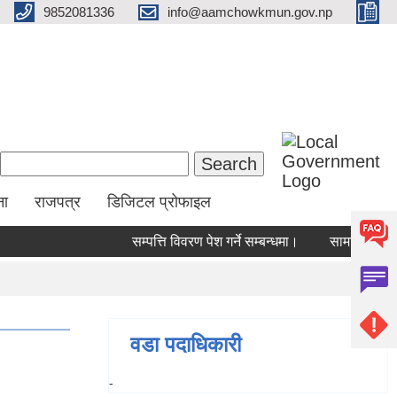
9852081336
info@aamchowkmun.gov.np
Search form
Search
ना
राजपत्र
डिजिटल प्रोफाइल
सम्पत्ति विवरण पेश गर्ने सम्बन्धमा।
सामाजिक सुरक्षा
वडा पदाधिकारी
-