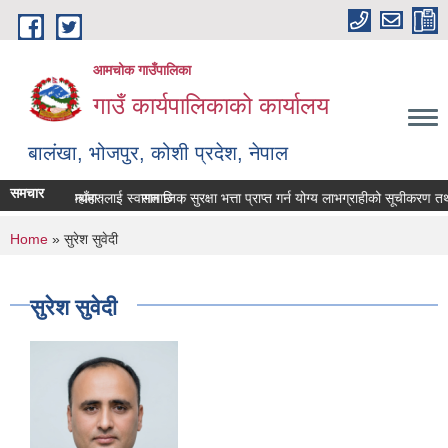
Skip to main content
आमचोक गाउँपालिका
गाउँ कार्यपालिकाको कार्यालय
बालंखा, भोजपुर, कोशी प्रदेश, नेपाल
समचार
SITE मा यहाँहरुलाई स्वागत छ ।
ण पेश गर्ने सम्बन्धमा।
सामाजिक सुरक्षा भत्ता प्राप्‍त गर्न योग्य लाभग्राहीको सूचीकरण 
You are here
Home
» सुरेश सुवेदी
सुरेश सुवेदी