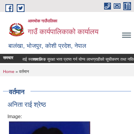
Skip to main content
आमचोक गाउँपालिका
गाउँ कार्यपालिकाको कार्यालय
बालंखा, भोजपुर, कोशी प्रदेश, नेपाल
समचार
 यहाँहरुलाई स्वागत छ ।
े सम्बन्धमा।
सामाजिक सुरक्षा भत्ता प्राप्‍त गर्न योग्य लाभग्राहीको सूचीकरण तथा नविकरण
You are here
Home
» वर्तमान
वर्तमान
अनिता राई श्रेष्ठ
Image: