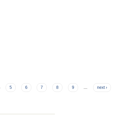
4
5
6
7
8
9
…
next ›