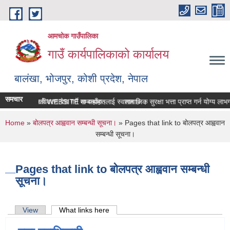
Skip to main content
आमचोक गाउँपालिका
गाउँ कार्यपालिकाको कार्यालय
बालंखा, भोजपुर, कोशी प्रदेश, नेपाल
समचार
क गउँपालिकाको WEBSITE मा यहाँहरुलाई स्वागत छ ।
सम्पत्ति विवरण पेश गर्ने सम्बन्धमा।
सामाजिक सुरक्षा भत्ता प्राप्‍त गर्न योग्य 
You are here
Home
»
बोलपत्र आह्ववान सम्बन्धी सूचना।
» Pages that link to बोलपत्र आह्ववान
सम्बन्धी सूचना।
Pages that link to बोलपत्र आह्ववान सम्बन्धी
सूचना।
Primary tabs
View
What links here
(active tab)