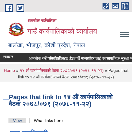
Skip to main content
आमचोक गाउँपालिका
गाउँ कार्यपालिकाको कार्यालय
बालंखा, भोजपुर, कोशी प्रदेश, नेपाल
समचार
आमचोक गउँपालिकाको WEBSITE मा यहाँहरुलाई स्वागत छ ।
सम्पत्ति विवरण पेश गर्ने सम्बन्धमा।
सामाजिक सुरक्षा भत
You are here
Home
»
१४ औं कार्यपालिकाको वैठक २०७८/०७९ (२०७८-११-२२)
» Pages that
link to १४ औं कार्यपालिकाको वैठक २०७८/०७९ (२०७८-११-२२)
Pages that link to १४ औं कार्यपालिकाको
वैठक २०७८/०७९ (२०७८-११-२२)
Primary tabs
View
What links here
(active tab)