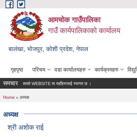
Skip to main content
आमचोक गाउँपालिका
गाउँ कार्यपालिकाको कार्यालय
बालंखा, भोजपुर, कोशी प्रदेश, नेपाल
गृहपृष्ठ
परिचय
वडा कार्यालयहरु
कार्यक्रमहरु
विद्
समचार
क गउँपालिकाको WEBSITE मा यहाँहरुलाई स्वागत छ ।
You are here
Home
» अध्यक्ष
अध्यक्ष
श्री अशोक राई