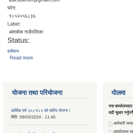
फोन:
९८५२०५६८३६
Label:
आमचोक गाउँपालिका
Status:
वर्तमान
Read more
about श्री अशोक राई
योजना तथा परियोजना
पोलमा
यस कार्यालयवाट 
आर्थिक वर्ष २०८१/८२ को खरिद योजना।
वढी सुधार गर्नुपर्
मिति:
09/03/2024 - 11:45
Choices
कर्मचारी व्यव
कार्याललय व्