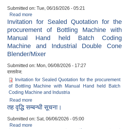
Submitted on:
Tue, 06/16/2026 - 05:21
Read more
about दर रेट पेश गर्ने सम्बन्धमा।
Invitation for Sealed Quotation for the
procurement of Bottling Machine with
Manual Hand held Batch Coding
Machine and Industrial Double Cone
Blender/Mixer
Submitted on:
Mon, 06/08/2026 - 17:27
दस्तावेज:
Invitation for Sealed Quotation for the procurement
of Bottling Machine with Manual Hand held Batch
Coding Machine and Industria
Read more
about Invitation for Sealed Quotation for the
तह वृद्धि सम्बन्धी सूचना।
procurement of Bottling Machine with Manual
Hand held Batch Coding Machine and
Submitted on:
Sat, 06/06/2026 - 05:00
Industrial Double Cone Blender/Mixer
Read more
about तह वृद्धि सम्बन्धी सूचना।